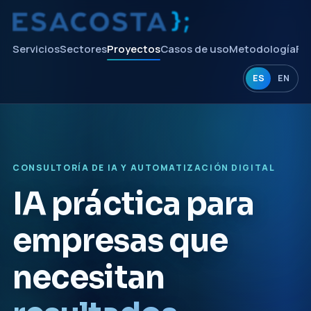
Servicios
Sectores
Proyectos
Casos de uso
Metodología
FA
ES
EN
CONSULTORÍA DE IA Y AUTOMATIZACIÓN DIGITAL
IA práctica para
empresas que
necesitan