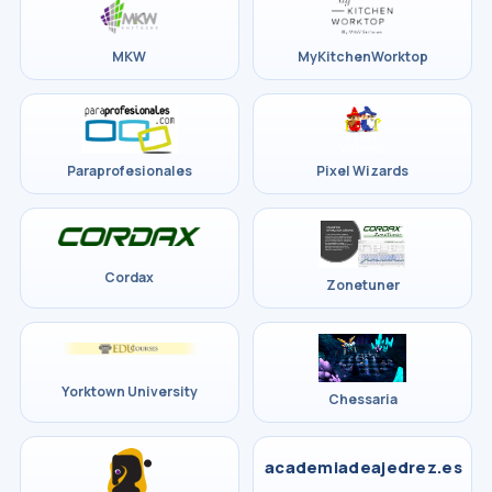
MKW
MyKitchenWorktop
Paraprofesionales
Pixel Wizards
Cordax
Zonetuner
Yorktown University
Chessaria
academiadeajedrez.es